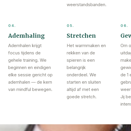
weerstandsbanden.
04.
05.
06.
Ademhaling
Stretchen
Gew
Ademhalen krijgt
Het warmmaken en
Om o
focus tijdens de
rekken van de
uitda
gehele training. We
spieren is een
make
beginnen en eindigen
belangrijk
gewi
elke sessie gericht op
onderdeel. We
de 1 
ademhalen — de kern
starten en sluiten
gebru
van mindful bewegen.
altijd af met een
weer
goede stretch.
Jij b
intens