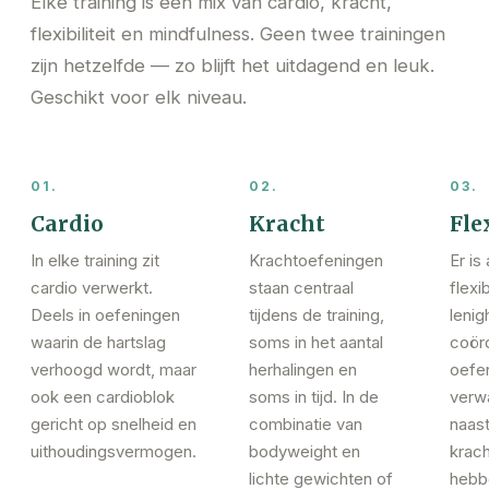
Elke training is een mix van cardio, kracht,
flexibiliteit en mindfulness. Geen twee trainingen
zijn hetzelfde — zo blijft het uitdagend en leuk.
Geschikt voor elk niveau.
01.
02.
03.
Cardio
Kracht
Fle
In elke training zit
Krachtoefeningen
Er is
cardio verwerkt.
staan centraal
flexib
Deels in oefeningen
tijdens de training,
lenig
waarin de hartslag
soms in het aantal
coörd
verhoogd wordt, maar
herhalingen en
oefe
ook een cardioblok
soms in tijd. In de
verw
gericht op snelheid en
combinatie van
naast
uithoudingsvermogen.
bodyweight en
krach
lichte gewichten of
hebb